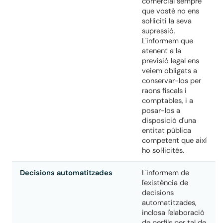
comercial sempre
que vostè no ens
sol·liciti la seva
supressió.
L'informem que
atenent a la
previsió legal ens
veiem obligats a
conservar-los per
raons fiscals i
comptables, i a
posar-los a
disposició d'una
entitat pública
competent que així
ho sol·licités.
Decisions automatitzades
L'informem de
l'existència de
decisions
automatitzades,
inclosa l'elaboració
de perfils per tal de