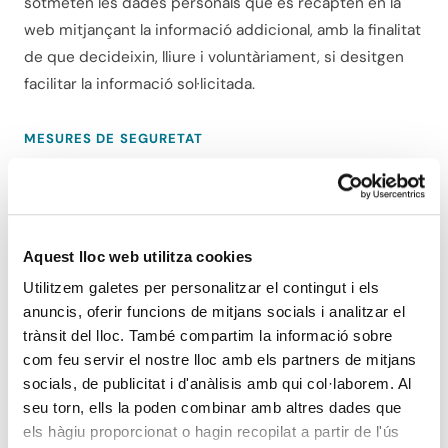
sotmeten les dades personals que es recapten en la
web mitjançant la informació addicional, amb la finalitat
de que decideixin, lliure i voluntàriament, si desitgen
facilitar la informació sol·licitada.
MESURES DE SEGURETAT
INTERPESCA ha adoptat en el sistema d'informació les
mesures tècniques i organitzatives adequades, a fi de
garantir la seguretat i confidencialitat de les dades
emmagatzemades, evitant així, la seva alteració, pèrdua,
Aquest lloc web utilitza cookies
tractament o accés no autoritzat; tenint en compte
Utilitzem galetes per personalitzar el contingut i els
l'estat de la tècnica, els costos d'aplicació, i la
anuncis, oferir funcions de mitjans socials i analitzar el
naturalesa, l'abast, el context i les finalitats del
trànsit del lloc. També compartim la informació sobre
tractament, així com riscos de probabilitat i gravetat
com feu servir el nostre lloc amb els partners de mitjans
socials, de publicitat i d'anàlisis amb qui col·laborem. Al
variables associades a cadascun dels tractaments.
seu torn, ells la poden combinar amb altres dades que
els hàgiu proporcionat o hagin recopilat a partir de l'ús
DRETS DELS USUARIS