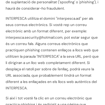
de suplantació de personalitat ('spoofing' o 'phishing'), i
haurà de considerar-ho fraudulent.
INTERPESCA utilitza el domini "interpesca.ad" per als
seus correus electrònics. Si vostè rep un correu
electrònic amb un format diferent, per exemple:
interpesca.security@hotmail.com, pot estar segur que
és un correu fals. Alguns correus electrònics que
practiquen phishing contenen enllaços a llocs web que
utilitzen la paraula "INTERPESCA" a la seva URL, però que
li dirigiran a un lloc web completament diferent. Si
desplaça el ratolí per sobre de l'enllaç, podrà veure la
URL associada, que probablement tindrà un format
diferent a les enllaçades en els llocs web autèntics del
INTERPESCA.
Si així i tot vostè fa clic en un correu electrònic que
practica phishing i és redirigit a una pàgina que