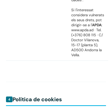
Si l'interessat
considera vulnerats
els seus drets, pot
dirigir-se a l'
APDA
:
www.apda.ad
· Tel.
(+376) 808 115 · C/
Doctor Vilanova,
15-17 (planta 5),
AD500 Andorra la
Vella.
Política de cookies
4