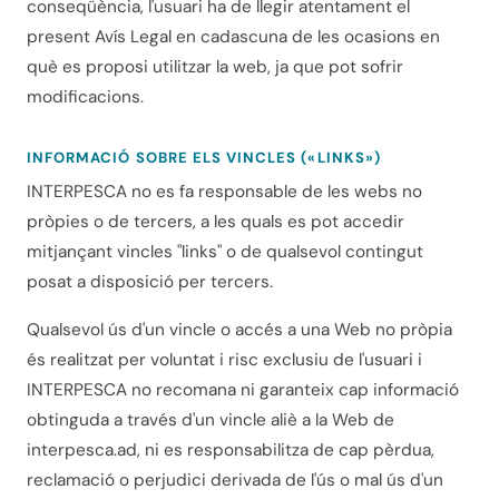
conseqüència, l'usuari ha de llegir atentament el
present Avís Legal en cadascuna de les ocasions en
què es proposi utilitzar la web, ja que pot sofrir
modificacions.
INFORMACIÓ SOBRE ELS VINCLES («LINKS»)
INTERPESCA no es fa responsable de les webs no
pròpies o de tercers, a les quals es pot accedir
mitjançant vincles "links" o de qualsevol contingut
posat a disposició per tercers.
Qualsevol ús d'un vincle o accés a una Web no pròpia
és realitzat per voluntat i risc exclusiu de l'usuari i
INTERPESCA no recomana ni garanteix cap informació
obtinguda a través d'un vincle aliè a la Web de
interpesca.ad, ni es responsabilitza de cap pèrdua,
reclamació o perjudici derivada de l'ús o mal ús d'un