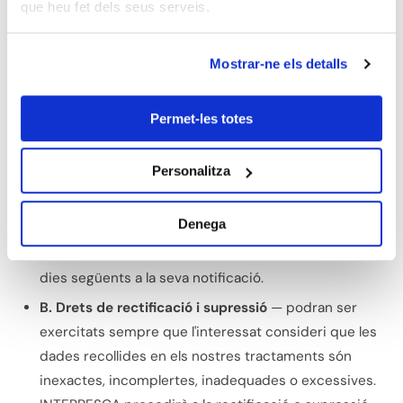
que heu fet dels seus serveis.
L'interessat de les dades personals podrà exercitar els
drets que li assisteixen, d'acord amb el Reglament
Mostrar-ne els detalls
General de Protecció de Dades, la Llei 29/2021
qualificada de protecció de dades, i el Decret
391/2022:
Permet-les totes
A. Dret d'accés
— a exercitar amb periodicitat anual,
Personalitza
excepte interès legítim acreditat. INTERPESCA
procedirà a notificar la seva decisió en el termini
Denega
d'un mes. Si fos en sentit afirmatiu, l'interessat podrà
accedir a la referida informació en el termini dels 10
dies següents a la seva notificació.
B. Drets de rectificació i supressió
— podran ser
exercitats sempre que l'interessat consideri que les
dades recollides en els nostres tractaments són
inexactes, incomplertes, inadequades o excessives.