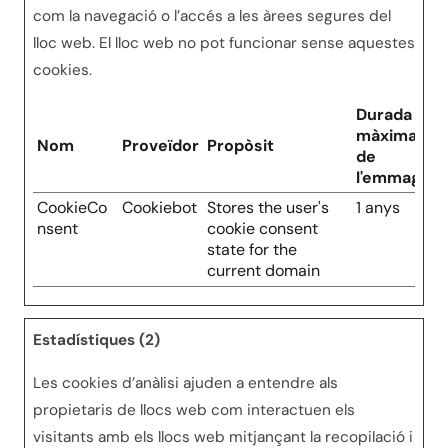
com la navegació o l’accés a les àrees segures del
lloc web. El lloc web no pot funcionar sense aquestes
cookies.
Durada
màxima
Nom
Proveïdor
Propòsit
de
l'emmagat
CookieCo
Cookiebot
Stores the user's
1 anys
nsent
cookie consent
state for the
current domain
Estadístiques (2)
Les cookies d’anàlisi ajuden a entendre als
propietaris de llocs web com interactuen els
visitants amb els llocs web mitjançant la recopilació i