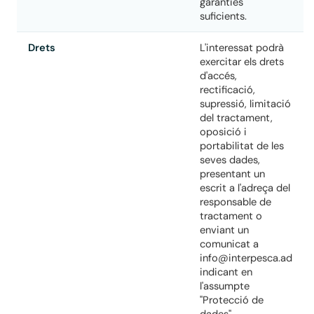
garanties
suficients.
Drets
L'interessat podrà
exercitar els drets
d'accés,
rectificació,
supressió, limitació
del tractament,
oposició i
portabilitat de les
seves dades,
presentant un
escrit a l'adreça del
responsable de
tractament o
enviant un
comunicat a
info@interpesca.ad
indicant en
l'assumpte
"Protecció de
dades".