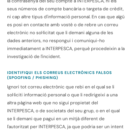
la contrasenya del seu compte a INTERPESCA, ni els
seus números de compte bancària o targeta de crèdit,
ni cap altre tipus d'informació personal. En cas que algú
es posi en contacte amb vostè o de rebre un correu
electrònic no sol·licitat que li demani alguna de les
dades anteriors, no respongui i comuniqui-ho
immediatament a INTERPESCA, perquè procedeixin a la
investigació de l'incident.
IDENTIFIQUI ELS CORREUS ELECTRÒNICS FALSOS
(
SPOOFING
/
PHISHING
)
Ignori tot correu electrònic que rebi en el qual se li
sol·liciti informació personal o que li redirigeixi a una
altra pàgina web que no sigui propietat del
INTERPESCA, o de societats del seu grup, o en el qual
se li demani que pagui en un mitjà diferent de
l'autoritzat per INTERPESCA, ja que podria ser un intent