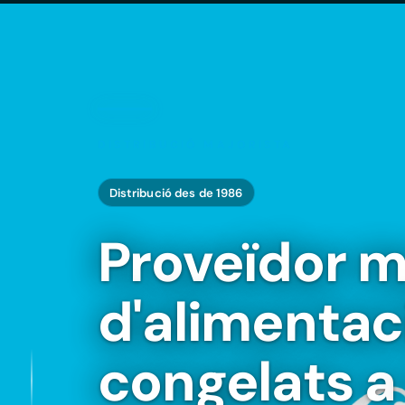
DISTRIBUCIÓ MAJORISTA
Distribució des de 1986
Proveïdor m
d'alimentac
congelats 