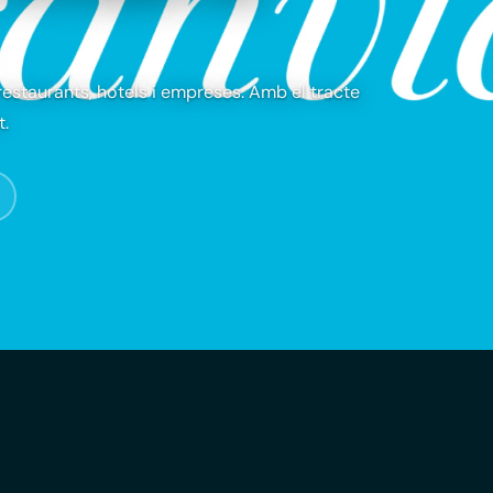
estaurants, hotels i empreses. Amb el tracte
.