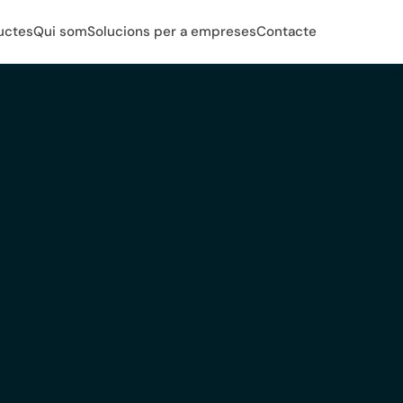
uctes
Qui som
Solucions per a empreses
Contacte