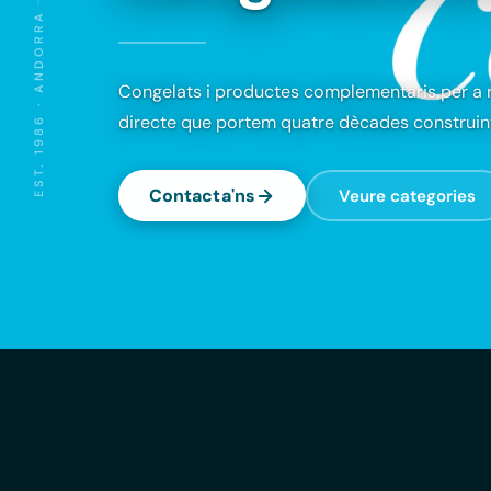
EST. 1986 · ANDORRA
Congelats i productes complementaris per a r
directe que portem quatre dècades construint
Contacta'ns
Veure categories