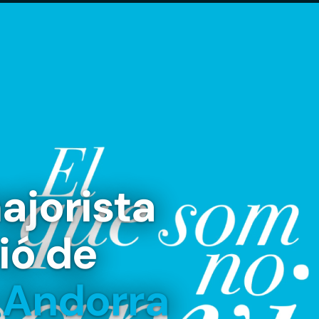
ajorista
ió de
a
Andorra